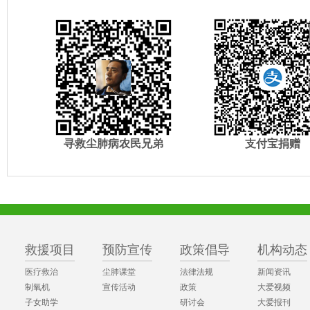
寻救尘肺病农民兄弟
支付宝捐赠
救援项目
预防宣传
政策倡导
机构动态
医疗救治
尘肺课堂
法律法规
新闻资讯
制氧机
宣传活动
政策
大爱视频
子女助学
研讨会
大爱报刊