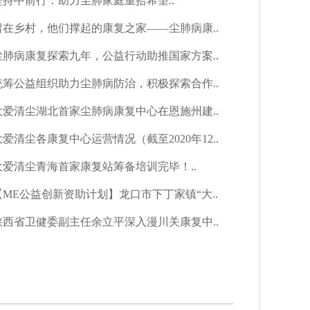
坚持中前行：助力尘肺家庭重拾希望..
留在乡村，他们撑起的康复之家——尘肺病康..
尘肺病康复探索九年，公益行动助推国家方案..
统筹公益组织助力尘肺病防治，积极探索合作..
大爱清尘湖北首家尘肺病康复中心在恩施州建..
大爱清尘各康复中心运营情况（截至2020年12..
大爱清尘青海首家康复站筹备培训完毕！..
【ME公益创新资助计划】龙口市下丁家镇“大..
陕西省卫健委副主任余立平深入漫川关康复中..