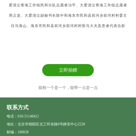
爱清尘青海工作组民和分队志愿者冶平、大爱清尘青海工作组志愿者
周义龙、大爱清尘副秘书长陈中和海东市民和县前河乡前河村村委主
任马海山、海东市民和县前河乡前河村村医马大夫及患者代表合影
立即捐赠
能救一个是一个，能帮一点是一点
联系方式
电话：010-51148412
地址：北京市朝阳区北三环东路8号静安中心2528
邮编：100028