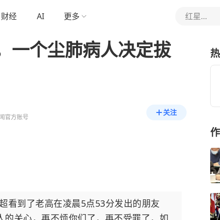
财经
AI
更多
红星新闻
，一个尘肺病人决定拔
热
关注
闻官方账号
作
海超看到了老高在凌晨5点53分发出的朋友
人的关心，再不烦你们了，再不受罪了，如