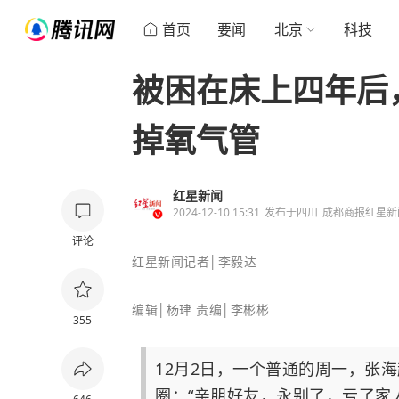
首页
要闻
北京
科技
被困在床上四年后
掉氧气管
红星新闻
2024-12-10 15:31
发布于
四川
成都商报红星新
评论
红星新闻记者│李毅达
编辑│杨珒 责编│李彬彬
355
12月2日，一个普通的周一，张
圈：“亲朋好友，永别了，亏了家