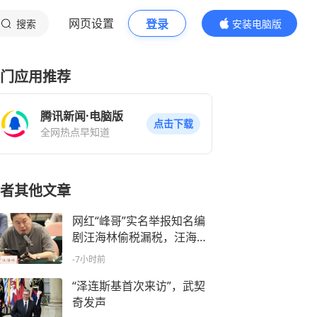
网页设置
登录
搜索
安装电脑版
内容更精彩
门应用推荐
腾讯新闻·电脑版
点击下载
全网热点早知道
者其他文章
网红“峰哥”实名举报知名编
剧汪海林偷税漏税，汪海林
回应：如有违法行为，相关
-7小时前
机构自会进行评判和处理，
清者自清，无需一一回应
“泽连斯基首次来访”，武契
奇发声