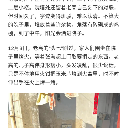
二层小楼。院墙处还留着老高自己刻下的对联，
但时间久了，字迹变得斑驳，难以认清。不算大
的院子里，堆放着些许杂物，角落有砖砌成的鸡
棚，到了中午，阳光会洒进院子。
12月8日，老高的“头七”刚过，家人们围坐在院
子里烤火，等着张海超上门取要捐走的东西。老
高的儿子高伟身形瘦小，头发凌乱，很少说话，
只是不停地用火钳把玉米芯填到火盆里，时不时
伸出手在火上烤一烤。