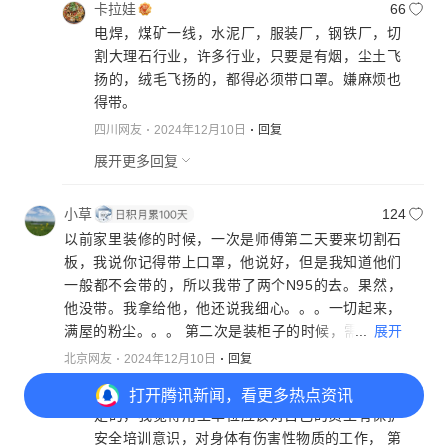
卡拉娃
66
电焊，煤矿一线，水泥厂，服装厂，钢铁厂，切
割大理石行业，许多行业，只要是有烟，尘土飞
扬的，绒毛飞扬的，都得必须带口罩。嫌麻烦也
得带。
四川网友
2024年12月10日
回复
展开更多回复
小草
124
以前家里装修的时候，一次是师傅第二天要来切割石
板，我说你记得带上口罩，他说好，但是我知道他们
一般都不会带的，所以我带了两个N95的去。果然，
他没带。我拿给他，他还说我细心。。。一切起来，
...
展开
满屋的粉尘。。。 第二次是装柜子的时候，需要切下
木板。我到了看到满屋粉尘，问师傅你戴口罩了没？
北京网友
2024年12月10日
回复
他说没有，习惯了，戴上不方便。。哎。。我也不知
大美
50
打开
腾讯新闻，看更多热点资讯
道N95防不防得了这种，之前手上也只有那种。希望
是的，我觉得用工单位应该对自己的员工有保护
用工单位能把劳保做到位，这些工人们也要更珍惜自
安全培训意识，对身体有伤害性物质的工作， 第
己的生命