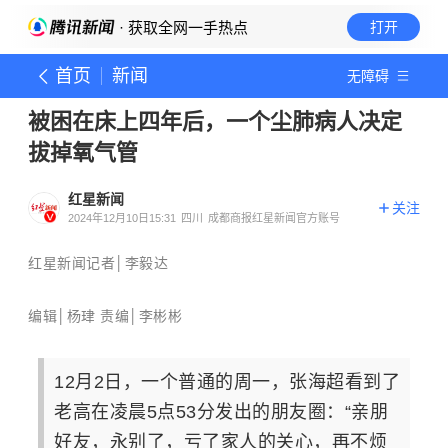
· 获取全网一手热点
打开
首页
新闻
无障碍
被困在床上四年后，一个尘肺病人决定
拔掉氧气管
红星新闻
关注
2024年12月10日15:31
四川
成都商报红星新闻官方账号
红星新闻记者│李毅达
编辑│杨珒 责编│李彬彬
12月2日，一个普通的周一，张海超看到了
老高在凌晨5点53分发出的朋友圈：“亲朋
好友，永别了，亏了家人的关心，再不烦