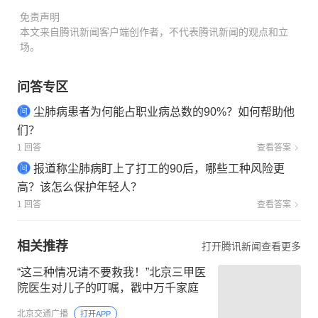
免责声明
本文来自腾讯新闻客户端创作者，不代表腾讯新闻的观点和立
场。
问答专区
尘肺病患者为何能占职业病总数的90%？如何帮助他
们？
1 回答
查看答案
报道称尘肺病盯上了打工的90后，哪些工种风险更
高？该怎么保护年轻人？
1 回答
查看答案
相关推荐
打开腾讯新闻查看更多
“这三种情况请不要救我！”北京三甲医
院医生对儿子的叮嘱，戳中万千家庭
北京交通广播
打开APP