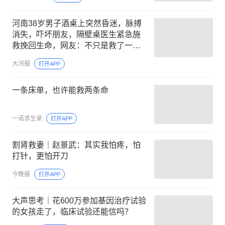
河南38岁男子酒桌上突然昏迷，脉搏
消失，吓坏朋友，隔壁桌医生紧急施
救挽回生命，网友：不只是救了一个
人，更是救了一桌人
大河报
打开APP
一条床单，也许能救两条命
一诺求生录
打开APP
割肾救妻｜赵景武：其实我怕疼，怕
打针，更怕开刀
今晚报
打开APP
大声思考｜花600万参加基因治疗试验
的女孩走了，临床试验还能信吗？