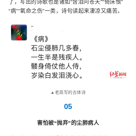
了，写出的诗歌也是诸如“含泪问苍天”“倚床恨”
“病”“氧命之伤”一类，诗句读起来凄凉又痛苦。
▲老高写的古体诗
05
害怕被“抛弃”的尘肺病人