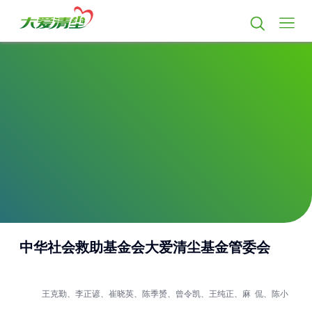
中华社会救助基金会大爱清尘基金管委会
王克勤、李正谚、崔晓英、陈季赟、曾令凯、王纯正、麻 侃、陈小