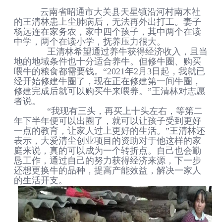
云南省昭通市大关县天星镇沿河村南木社
的王清林患上尘肺病后，无法再外出打工。妻子
杨远连在家务农，家中四个孩子，其中两个在读
中学，两个在读小学，抚养压力很大。
王清林希望通过养牛获得经济收入，且当
地的地域条件也十分适合养牛。但修牛圈、购买
喂牛的粮食都需要钱。“2021年2月3日起，我就已
经开始修建牛圈了，现在正在修建第一间牛圈，
修建完成后就可以购买牛来喂养。”王清林对志愿
者说。
“我现有三头，再买上十头左右，等第二
年下半年便可以出圈了，就可以让孩子受到更好
一点的教育，让家人过上更好的生活。”王清林还
表示，大爱清尘创业项目的资助对于他这样的家
庭来说，真的可以成为一个转折点。自己也会勤
恳工作，通过自己的努力获得经济来源，下一步
还想更换牛的品种，提高产能效益，解决一家人
的生活开支。