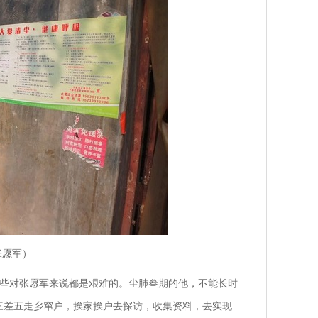
张愿军）
些对张愿军来说都是艰难的。尘肺叁期的他，不能长时
三差五走乡窜户，挨家挨户去探访，收集资料，去实现