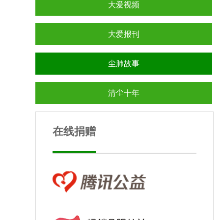
大爱视频
大爱报刊
尘肺故事
清尘十年
在线捐赠