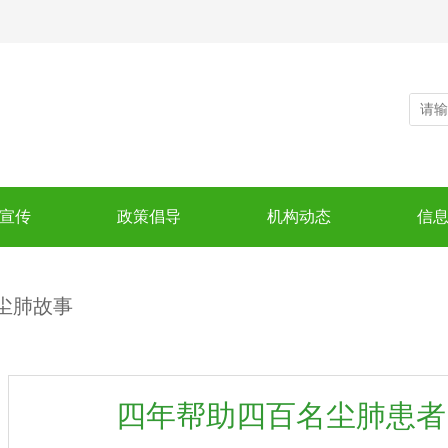
宣传
政策倡导
机构动态
信
尘肺故事
四年帮助四百名尘肺患者