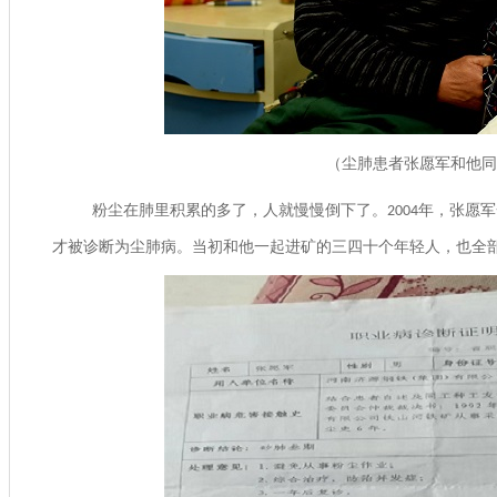
（尘肺患者张愿军和他同
粉尘在肺里积累的多了，人就慢慢倒下了。
年，张愿军
2004
才被诊断为尘肺病。当初和他一起进矿的三四十个年轻人，也全