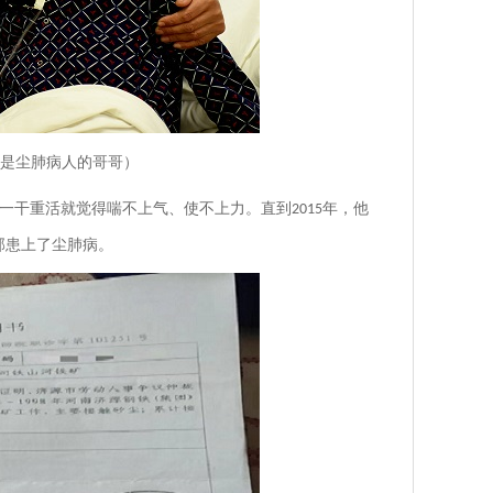
是尘肺病人的哥哥）
一干重活就觉得喘不上气、使不上力。直到
年，他
2015
部患上了尘肺病。