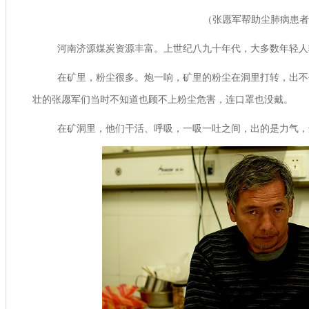
（张愿军帮助尘肺病患者
河南济源煤炭资源丰富。上世纪八九十年代，大多数年轻人
在矿里，粉尘很多。炮一响，矿里的粉尘在洞里打转，出不
壮的张愿军们当时不知道也顾不上粉尘危害，连口罩也没戴。
在矿洞里，他们干活、呼吸，一吸一吐之间，出的是力气，