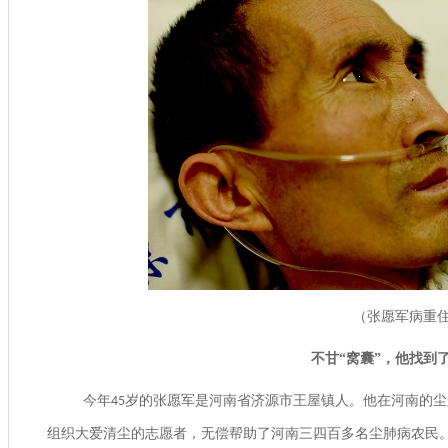
（张愿军病重
不甘
“
窝囊
”
，他找到
今年
岁的张愿军是河南省济源市王屋镇人。他在河南的尘
45
组织大爱清尘的志愿者，无偿帮助了河南三四百多名尘肺病农民