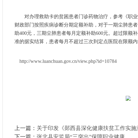
对办理救助卡的贫困患者门诊药物治疗，参考《职业性尘肺病
财政部门按照疾病诊断分期定额补助，对于一期尘肺患者
助400元，三期尘肺患者每月定额补助600元。超过限
准的据实结算，患者每月不超过三次到定点医院在限额内免
http://www.luanchuan.gov.cn/view.php?id=10784
上一篇：
关于印发《郧西县深化健康扶贫工作实施意
下一篇：
张北县安监局“三突出”保障职业健康