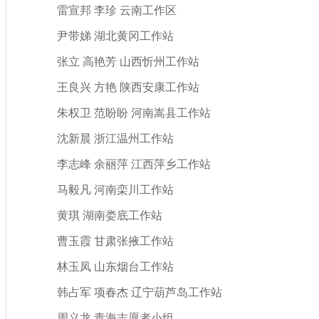
雷宣邦
李珍
云南工作区
尹带娣
湖北黄冈工作站
张立
高艳芳
山西忻州工作站
王良兴
方艳
陕西安康工作站
朱权卫
范盼盼
河南嵩县工作站
沈新晨
浙江温州工作站
李志峰
余丽萍
江西萍乡工作站
马毅凡
河南栾川工作站
黄琪
湖南娄底工作站
曹玉霞
甘肃张掖工作站
林玉凤
山东烟台工作站
韩占军
项春杰
辽宁葫芦岛工作站
周义龙
青海志愿者小组