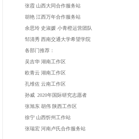
张霞
山西大同合作服务站
胡艳
江西万年合作服务站
余思玲
史淑媛
小
青橙运营团队
邹清秀
西南交通大学希望学院
各部门推荐：
吴吉华
湖南工作区
欧青云
湖南工作区
孔维佐
云南工作区
孙威
2020年国际研究志愿者
张旭东
胡伟
陕西工作区
徐宁
山西忻州
工作站
张瑞宏
河南卢氏
合作服务站