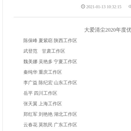
2021-01-13 10:32:15
大爱清尘2020年度
陈保峰
夏紫窈
陕西工作区
武登范
甘肃工作区
魏美娜
吴艳多
宁夏工作区
秦纯华
重庆工作区
李广益
陈纪宏
山东工作区
岳平
四川工作区
张天翼
上海工作区
郑红军
刘艳艳
湖北工作区
云春花
莫凯民
广东工作区