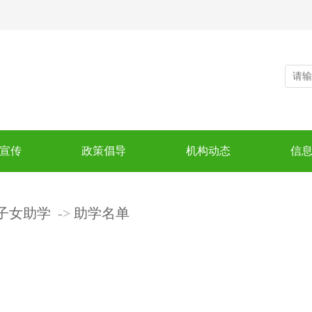
宣传
政策倡导
机构动态
信
子女助学
助学名单