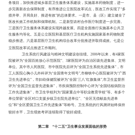
务项目，加快推进城乡基层卫生服务体系建设，实施基本药物制度，进一
步完善新农合保障制度，有序推进公立医院改革试点，医改工作实现了
“
多
措并举、开局良好、推进有效
”
的总体要求。一是市、县（区）建立健全了
医改长效工作机制和保障机制。二是新型农村合作医疗制度进一步完善。
三是医疗卫生服务体系建设实现跨越发展。四是全面推行实施基本公共卫
生服务均等化。五是公立医院和基层医疗卫生机构实施国家基本药物制度
稳步推进。六是基层医疗卫生机构综合改革分批推进并取得成效。七是公
立医院改革试点推进工作顺利。
卫生系统行风建设与精神文明建设创佳绩。
2006
年以来，有
4
家医
院被评为
“
全国百姓放心示范医院
”
、
3
家医院评为自治区级先进集体、文明
单位。其中市人民医院、市中医院先后评为
“
全国卫生系统先进集体
”
，市
工人医院心胸小儿外科评为
“
全国青年文明号
”
,
市柳铁中心医院被评为
“
广西
卫生先进单位
”
，市妇幼保健院被评为
“
全国
‘
三八
’
红旗集体
”
,
市卫生监督所
评为
“
全国卫生监督先进集体
”
，市疾病预防控制中心评为
“
全国结核病防治
工作先进集体
”
，市卫生学校列为
“
国家重点中等职业教育学校
”
等。有多个
单位荣获
“
全区对口支援乡镇卫生院先进单位
”
、
“
全区无偿献血先进单
位
”
和
“
全区爱国卫生工作先进集体
”
等称号。卫生系统的行风测评始终保持
较好水平，卫生绩效考评连续取得了较好成绩。
第二章
“
十二五
”
卫生事业发展面临的形势