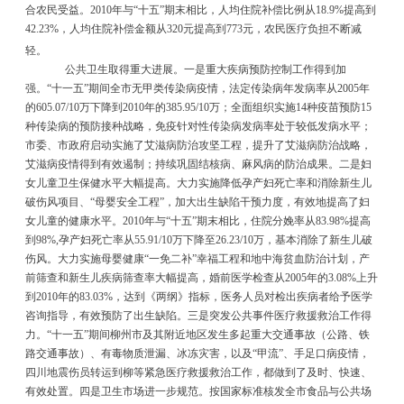
合农民受益。
2010
年与
“
十五
”
期末相比，人均住院补偿比例从
18.9%
提高到
42.23%
，人均住院补偿金额从
320
元提高到
773
元，农民医疗负担不断减
轻。
公共卫生取得重大进展。一是重大疾病预防控制工作得到加
强。
“
十一五
”
期间全市无甲类传染病疫情，法定传染病年发病率从
2005
年
的
605.07/10
万下降到
2010
年的
385.95/10
万；全面组织实施
14
种疫苗预防
15
种传染病的预防接种战略，免疫针对性传染病发病率处于较低发病水平；
市委、市政府启动实施了艾滋病防治攻坚工程，提升了艾滋病防治战略，
艾滋病疫情得到有效遏制；持续巩固结核病、麻风病的防治成果。二是妇
女儿童卫生保健水平大幅提高。大力实施降低孕产妇死亡率和消除新生儿
破伤风项目、
“
母婴安全工程
”
，加大出生缺陷干预力度，有效地提高了妇
女儿童的健康水平。
2010
年与
“
十五
”
期末相比，住院分娩率从
83.98%
提高
到
98%,
孕产妇死亡率从
55.91/10
万下降至
26.23/10
万，基本消除了新生儿破
伤风。大力实施母婴健康
“
一免二补
”
幸福工程和地中海贫血防治计划，产
前筛查和新生儿疾病筛查率大幅提高，婚前医学检查从
2005
年的
3.08%
上升
到
2010
年的
83.03%
，达到《两纲》指标，医务人员对检出疾病者给予医学
咨询指导，有效预防了出生缺陷。三是突发公共事件医疗救援救治工作得
力。
“
十一五
”
期间柳州市及其附近地区发生多起重大交通事故（公路、铁
路交通事故）、有毒物质泄漏、冰冻灾害，以及
“
甲流
”
、手足口病疫情，
四川地震伤员转运到柳等紧急医疗救援救治工作，都做到了及时、快速、
有效处置。四是卫生市场进一步规范。按国家标准核发全市食品与公共场