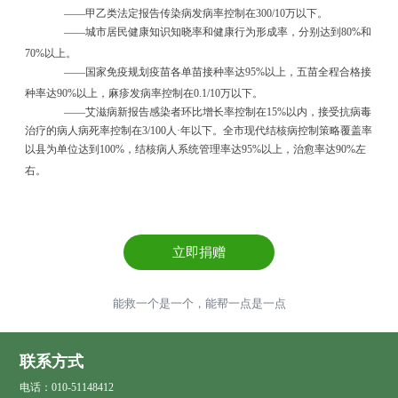
——
甲乙类法定报告传染病发病率控制在
300/10
万以下。
——
城市居民健康知识知晓率和健康行为形成率，分别达到
80%
和
70%
以上。
——
国家免疫规划疫苗各单苗接种率达
95%
以上，五苗全程合格接
种率达
90%
以上，麻疹发病率控制在
0.1/10
万以下。
——
艾滋病新报告感染者环比增长率控制在
15%
以内，接受抗病毒
治疗的病人病死率控制在
3/100
人
·
年以下。全市现代结核病控制策略覆盖率
以县为单位达到
100%
，结核病人系统管理率达
95%
以上，治愈率达
90%
左
右。
立即捐赠
能救一个是一个，能帮一点是一点
联系方式
电话：010-51148412