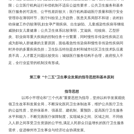
限；公立医疗机构运行补偿机制不适应公益性要求，公共卫生服务和基本
医疗服务的可及性、公平性差距较大；医疗机构基础医疗质量和医疗安全
管理存在薄弱环节，医疗纠纷呈上升趋势，医患关系局部不和谐；农村妇
幼保健工作仍较薄弱
,
妇女孕产期疾病、出生缺陷、儿童感染性疾病等继续
威胁妇女儿童健康；公共卫生体系比较薄弱，艾滋病、结核病、乙型肝
炎、职业病等重大疾病的控制任务十分繁重，同时慢性非传染性疾病正在
成为影响人群健康的主要原因，面临着急性传染病和慢性非传染性疾病同
时并存的多重疾病负担；卫生队伍特别是农村和城市社区卫生技术队伍素
质不高，人才匮乏问题比较突出；城镇医疗服务结构不合理，政府投入不
足，全行业监管的机制没有形成。
第三章
“
十二五
”
卫生事业发展的指导思想和基本原则
指导思想
以邓小平理论和
“
三个代表
”
重要思想为指导，坚持以科学发展观统
领卫生改革和发展全局，不断深化医药卫生体制改革，维护公共医疗卫生
的公益性质，坚持保基本、强基层、建机制、重预防，提高医疗卫生服务
水平和能力，不断完善医疗保障制度，实现城乡之间、区域之间、不同收
入人群之间享受卫生资源的公平性
,
满足人民群众日益增长的医疗卫生服务
需求，促进柳州市卫生事业与经济社会协调发展。