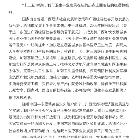
“
十二五
”
时期，我市卫生事业发展在新的起点上面临新的机遇和挑
战。
国家出台促进广西经济社会发展新政策和广西经济社会开放发展的
新形势，给我市发展卫生事业带来历史性新机遇。
2009
年国务院出台《关
于进一步促进广西经济社会发展的若干意见》，把支持广西加快发展城乡
医疗事业作为国务院的重要决策。《关于进一步促进广西经济社会发展的
若干意见》中明确提出：加快建立覆盖城乡的基本医疗卫生制度，实现人
人享有基本医疗卫生服务的目标。推进县、乡、村三级医疗卫生服务机构
建设。加强基层卫生人员培训，重点培养少数民族聚居地区乡村医生。实
施城市社区居民健康保障工程，扶持欠发达地区建立健全城市社区卫生服
务体系。完善公共卫生体系，加强卫生监督机构、疾病预防控制实验室和
应急医疗救治能力建设。加强艾滋病、乙型肝炎等重大疾病防控力度。
···
实施母婴安康工程，实行农村孕产妇住院分娩补助政策，降低孕产妇和婴
儿死亡率。国家对广西出台的扶持政策，必将给柳州卫生事业发展提供了
难得发展机遇。
随着中国
—
东盟博览会永久落户南宁，广西北部湾经济区发展规划
的实施，我区经济社会的发展已上升到国家发展战略，成为我国西南地区
最便捷的出海口和对外开放窗口，成为我国对东盟开放的前沿和桥头堡。
国家实施新一轮西部大开发，中国东盟自由贸易区如期建成，给我区经济
社会发展增加了强劲动力，也给我市医疗事业发展提供了广阔的空间。
柳州市经济社会进入以转型促发展的新阶段，对卫生事业改革与发