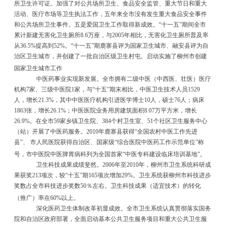
所卫生许可证。加强了对公共场所卫生、食品安全监管、重大节日和重大
活动、医疗市场等卫生执法工作，五年来全市没有发生重大食品安全事件
和公共场所卫生事件。五是爱国卫生工作取得新成效。
“
十一五
”
期间全市
累计新建无害化卫生厕所
8.6
万座，与
2005
年相比，无害化卫生厕所普及率
从
36.5%
提高到
52%
。
“
十一五
”
期鹿寨县评为国家卫生城市、融安县评为自
治区卫生城市，并创建了一批自治区级卫生村屯。启动实施了柳州市创建
国家卫生城市工作
中医药事业实现新发展。全市拥有二级中医（中西医、壮医）医疗
机构
7
家、三级中医院
1
家，与
“
十五
”
期末相比，中医卫生技术人员
1529
人，增长
21.3%
，其中中医医疗机构引进医学博士
10
人，硕士
76
人；病床
1863
张，增长
26.1%
；中医医院业务用房建筑面积
8.07
万平方米，增长
26.9%
。在全市
59
家乡镇卫生院、
384
个村卫生室、
51
个社区卫生服务中心
（站）开展了中医药服务。
2010
年鹿寨县获得
“
全国农村中医工作先进
县
”
、
市人民医院获得自治区、国家级
“
综合医院中医药工作示范单位
”
称
号，市中医院中医脾胃病科列为全国首家
“
中医专科建设临床培训基地
”
。
卫生科技成果成绩斐然。
2006
年至
2010
年，柳州市卫生系统科研成
果获奖
213
项次，较
“
十五
”
期
165
项次增加
29%
。卫生系统获柳州市科技进步
奖数占全市科技进步奖数
50
％左右。卫生科技成果（适宜技术）的转化
（推广）率在
60%
以上。
深化医药卫生体制改革初显成效。全市卫生系统认真贯彻落实国务
院和自治区政府部署，全面启动基本公共卫生服务项目和重大公共卫生服