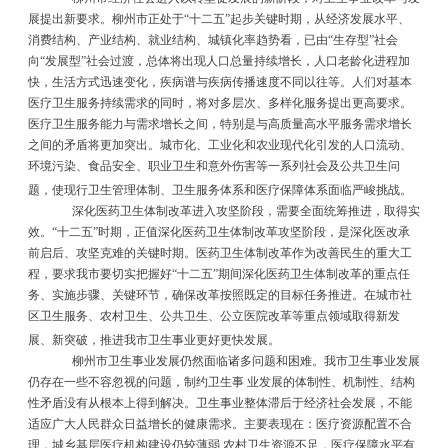
展提出新要求。柳州市正处于
“
十二五
”
起步关键时期，从经济发展水平、
消费结构、产业结构、就业结构、城镇化率趋势看，已由
“
生存型
”
社会
向
“
发展型
”
社会过渡，总体将出现人口总量持续增长，人口老龄化进程加
快，生活方式迅速变化，疾病谱与疾病传播速度不同以往等。人们对基本
医疗卫生服务持续需求的同时，将对多层次、多样化服务提出更高要求。
医疗卫生服务能力与需求增长之间，特别是与高质量高水平服务需求增长
之间的矛盾将更加突出。城市化、工业化和农业现代化引发的人口流动、
环境污染、食品安全、职业卫生和意外伤害等一系列社会及公共卫生问
题，使现行卫生管理体制、卫生服务体系和医疗保障体系面临严峻挑战。
深化医药卫生体制改革进入攻坚阶段，需要全面统筹推进，取得实
效。
“
十二五
”
时期，正值深化医药卫生体制改革攻坚阶段，是深化医改承
前启后、攻坚克难的关键时期。医药卫生体制改革作为改善民生的重大工
程，要求我市要切实把握好
“
十二五
”
期间深化医药卫生体制改革的重点任
务、实施步骤、关键环节，确保改革按照既定的目标任务推进。在城市社
区卫生服务、农村卫生、公共卫生、公立医院改革等重点领域取得新发
展、新突破，推进我市卫生事业更好更快发展。
柳州市卫生事业发展仍然面临诸多问题和困难。我市卫生事业发展
仍存在一些不容忽视的问题，制约卫生事 业发展的体制性、机制性、结构
性矛盾没有从根本上得到解决。卫生事业整体滞后于经济社会发展，不能
适应广大人民群众日益增长的健康需求。主要表现在：医疗资源配置不合
理，城乡基层医疗机构建设仍较薄弱
,
农村卫生资源不足，医疗保障水平有