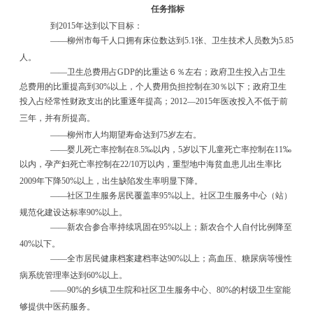
任务指标
到
2015
年达到以下目标：
——
柳州市每千人口拥有床位数达到
5.1
张、卫生技术人员数为
5.85
人。
——
卫生总费用占
GDP
的比重达６％左右；政府卫生投入占卫生
总费用的比重提高到
30%
以上，个人费用负担控制在
30
％以下；政府卫生
投入占经常性财政支出的比重逐年提高；
2012
—
2015
年医改投入不低于前
三年，并有所提高。
——
柳州市人均期望寿命达到
75
岁左右。
——
婴儿死亡率控制在
8.5
‰
以内，
5
岁以下儿童死亡率控制在
11
‰
以内，孕产妇死亡率控制在
22/10
万以内，重型地中海贫血患儿出生率比
2009
年下降
50%
以上，出生缺陷发生率明显下降。
——
社区卫生服务居民覆盖率
95%
以上。社区卫生服务中心（站）
规范化建设达标率
90%
以上。
——
新农合参合率持续巩固在
95%
以上；新农合个人自付比例降至
40%
以下。
——
全市居民健康档案建档率达
90%
以上；高血压、糖尿病等慢性
病系统管理率达到
60%
以上。
——
90%
的乡镇卫生院和社区卫生服务中心、
80%
的村级卫生室能
够提供中医药服务。