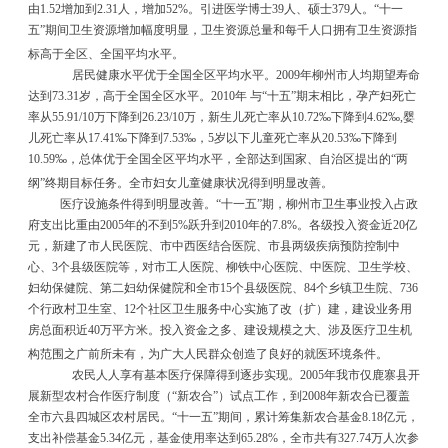
由
1.52
增加到
2.31
人，增加
52%
。引进医学博士
39
人、硕士
379
人。
“
十一
五
”
期间卫生资源增加幅度明显，卫生资源总量和每千人口拥有卫生资源指
标高于全区、全国平均水平。
居民健康水平优于全国全区平均水平。
2009
年柳州市人均期望寿命
达到
73.31
岁，高于全国全区水平。
2010
年 与
“
十五
”
期末相比，孕产妇死亡
率从
55.91/10
万下降到
26.23/10
万，新生儿死亡率从
10.72
‰
下降到
4.62
‰
,
婴
儿死亡率从
17.41
‰
下降到
7.53
‰
，
5
岁以下儿童死亡率从
20.53
‰
下降到
10.59
‰
，总体优于全国全区平均水平，全部达到国家、自治区提出的
“
两
纲
”
终期目标任务。全市妇女儿童健康状况得到明显改善。
医疗设施条件得到明显改善。
“
十一五
”
期，柳州市卫生事业投入占政
府支出比重由
2005
年的不到
5%
跃升到
2010
年的
7.8%
。各级投入资金近
20
亿
元，新建了市人民医院、市中西医结合医院、市县两级疾病预防控制中
心、
3
个县级医院等，对市工人医院、柳铁中心医院、中医院、卫生学校、
妇幼保健院、第二妇幼保健院和全市
15
个县级医院、
84
个乡镇卫生院、
736
个行政村卫生室、
12
个社区卫生服务中心实施了改（扩）建，建设业务用
房总面积近
40
万平方米。投入资金之多、建设规模之大、涉及医疗卫生机
构范围之广前所未有，为广大人民群众创造了良好的就医环境条件。
农民人人享有基本医疗保障得到逐步实现。
2005
年我市仅鹿寨县开
展新型农村合作医疗制度（
“
新农合
”
）试点工作，到
2008
年新农合已覆盖
全市六县四城区农村居民。
“
十一五
”
期间，累计筹集新农合基金
8.18
亿元，
支出补偿基金
5.34
亿元，基金使用率达到
65.28%
，全市共有
327.74
万人次参