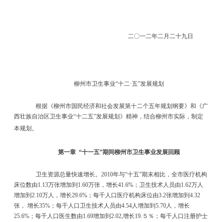
二〇一二年二月二十九日
柳州市卫生事业
“
十二
·
五
”
发展规划
根据《柳州市国民经济和社会发展第十二个五年规划纲要》和《广
西壮族自治区卫生事业
“
十二五
”
发展规划》精神，结合柳州市实际，制定
本规划。
第一章
“
十一五
”
期间柳州市卫生事业发展回顾
卫生资源总量快速增长。
2010
年与
“
十五
”
期末相比，全市医疗机构
床位数由
1.13
万张增加到
1.60
万张，增长
41.6%
；卫生技术人员由
1.62
万人
增加到
2.10
万人，增长
29.6%
；每千人口医疗机构床位由
3.2
张增加到
4.32
张，
增长
35%
；每千人口卫生技术人员由
4.54
人增加到
5.70
人，增长
25.6%
；每千人口医生数由
1.69
增加到
2.02,
增长
19.
５％；每千人口注册护士