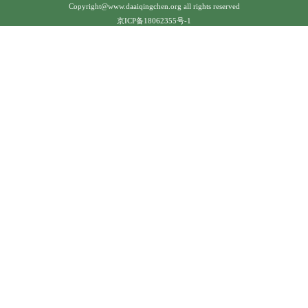
Copyright@www.daaiqingchen.org all rights reserved
京ICP备18062355号-1