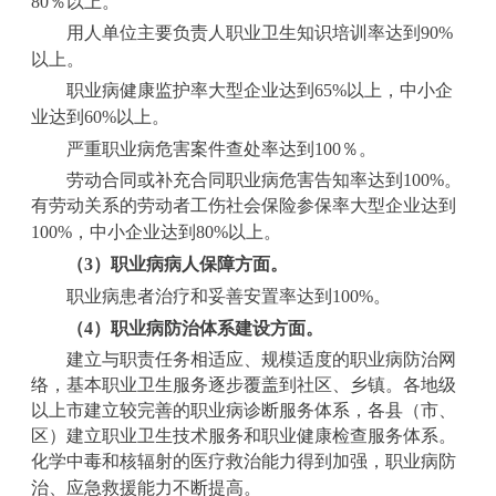
80
％以上。
用人单位主要负责人职业卫生知识培训率达到
90%
以上。
职业病健康监护率大型企业达到
65%
以上，中小企
业达到
60%
以上。
严重职业病危害案件查处率达到
100
％。
劳动合同或补充合同职业病危害告知率达到
100%
。
有劳动关系的劳动者工伤社会保险参保率大型企业达到
100%
，中小企业达到
80%
以上。
（
3
）职业病病人保障方面。
职业病患者治疗和妥善安置率达到
100%
。
（
4
）职业病防治体系建设方面。
建立与职责任务相适应、规模适度的职业病防治网
络，基本职业卫生服务逐步覆盖到社区、乡镇。各地级
以上市建立较完善的职业病诊断服务体系，各县（市、
区）建立职业卫生技术服务和职业健康检查服务体系。
化学中毒和核辐射的医疗救治能力得到加强，职业病防
治、应急救援能力不断提高。