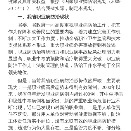
健康及其相关权益，根据《国家职业病防治规划（
2009-
2015
年）》，结合我省实际，制定本规划。
一、我省职业病防治现状
省委、省政府一向高度重视职业病防治工作，把其
作为保障和改善民生的重要内容，着力建立完善工作机
制，不断加大工作力度，推动全省职业卫生监管和技术
支撑体系基本形成，重大职业病危害事故得到有效遏
制，职业病防治科研能力和职业病事故应急处理能力明
显提高，职业中毒的预防和治疗取得重大突破，职业病
防治工作走上法制管理的轨道，防治工作水平处于全国
领先地位。
但是，当前我省职业病防治形势依然严峻，主要表
现为：一是职业病高发态势未得到有效遏制。
2000
年以
来，我省每年新发职业病病例均超过
400
例，其中尘肺病
和隐性中毒病例相当突出。新的严重职业病危害行业不
断出现，近年已发现
15
种新的职业病。二是用人单位责
任不落实。部分用人单位对劳动者健康重视不够，防治
主体责任落实不到位，没有采取有效的职业病防护措
施，违法行为仍大量存在。三是监管力度不够。部分地