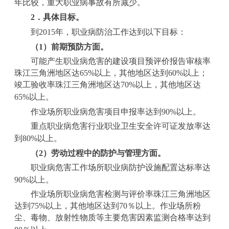
年比较，重大职业病事故有所减少。
2
．具体目标。
到
2015
年，职业病防治工作达到以下目标：
（
1
）前期预防方面。
可能产生职业病危害的建设项目预评价报告审核率
珠江三角洲地区达
65%
以上，其他地区达到
60%
以上；
竣工验收率珠江三角洲地区达
70%
以上，其他地区达
65%
以上。
作业场所职业病危害项目申报率达到
90%
以上。
重点职业病危害行业职业卫生安全许可证发放率达
到
80%
以上。
（
2
）劳动过程中的防护与管理方面。
职业病危害工作场所职业病防护设施配置达标率达
90%
以上。
作业场所职业病危害检测与评价率珠江三角洲地区
达到
75%
以上，其他地区达到
70
％以上。作业场所粉
尘、毒物、放射性物质等主要危害因素监测合格率达到