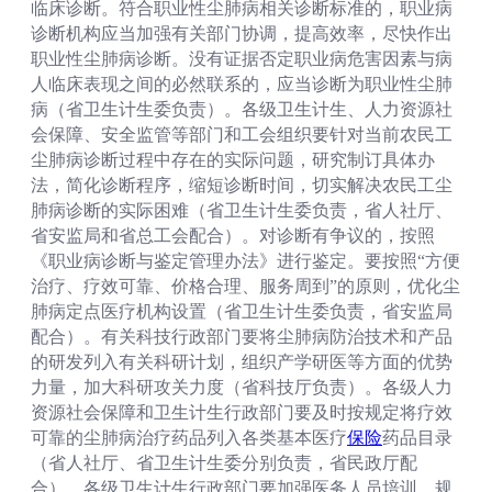
临床诊断。符合职业性尘肺病相关诊断标准的，职业病
诊断机构应当加强有关部门协调，提高效率，尽快作出
职业性尘肺病诊断。没有证据否定职业病危害因素与病
人临床表现之间的必然联系的，应当诊断为职业性尘肺
病（省卫生计生委负责）。各级卫生计生、人力资源社
会保障、安全监管等部门和工会组织要针对当前农民工
尘肺病诊断过程中存在的实际问题，研究制订具体办
法，简化诊断程序，缩短诊断时间，切实解决农民工尘
肺病诊断的实际困难（省卫生计生委负责，省人社厅、
省安监局和省总工会配合）。对诊断有争议的，按照
《职业病诊断与鉴定管理办法》进行鉴定。要按照“方便
治疗、疗效可靠、价格合理、服务周到”的原则，优化尘
肺病定点医疗机构设置（省卫生计生委负责，省安监局
配合）。有关科技行政部门要将尘肺病防治技术和产品
的研发列入有关科研计划，组织产学研医等方面的优势
力量，加大科研攻关力度（省科技厅负责）。各级人力
资源社会保障和卫生计生行政部门要及时按规定将疗效
可靠的尘肺病治疗药品列入各类基本医疗
保险
药品目录
（省人社厅、省卫生计生委分别负责，省民政厅配
合）。各级卫生计生行政部门要加强医务人员培训，规